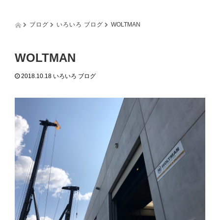
g
g
l
ブログ
いろいろ ブログ
WOLTMAN
e
n
a
WOLTMAN
v
i
2018.10.18
いろいろ ブログ
g
a
t
i
o
n