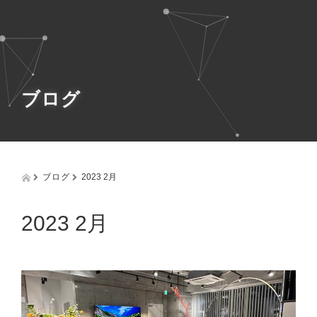
g
g
l
e
n
a
v
ブログ
i
g
a
t
i
o
ブログ
2023 2月
n
2023 2月