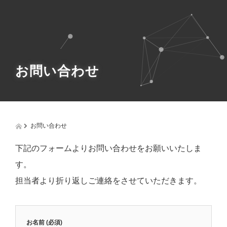
g
g
l
e
n
a
v
お問い合わせ
i
g
a
t
i
o
お問い合わせ
n
下記のフォームよりお問い合わせをお願いいたしま
す。
担当者より折り返しご連絡をさせていただきます。
お名前 (必須)