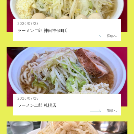
2026
/
07
/
28
ラーメン二郎 神田神保町店
詳細へ
2026
/
07
/
28
ラーメン二郎 札幌店
詳細へ