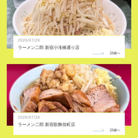
2026
/
07
/
28
ラーメン二郎 新宿小滝橋通り店
詳細へ
2026
/
07
/
28
ラーメン二郎 新宿歌舞伎町店
詳細へ