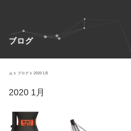
g
g
l
e
n
a
v
ブログ
i
g
a
t
i
o
ブログ
2020 1月
n
2020 1月