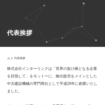
g
g
l
e
n
a
v
代表挨拶
i
g
a
t
i
o
代表挨拶
n
株式会社インターリンクは「世界の架け橋となる企業
を目指して」をモットーに、輸出販売をメインとした
中古建設機械の専門商社として平成28年に創業いたし
ました。