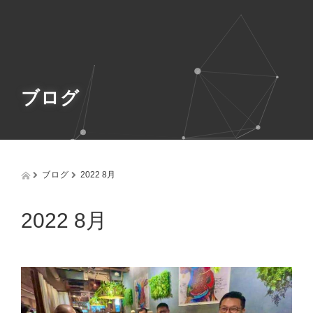
g
g
l
e
n
a
v
ブログ
i
g
a
t
i
o
ブログ
2022 8月
n
2022 8月