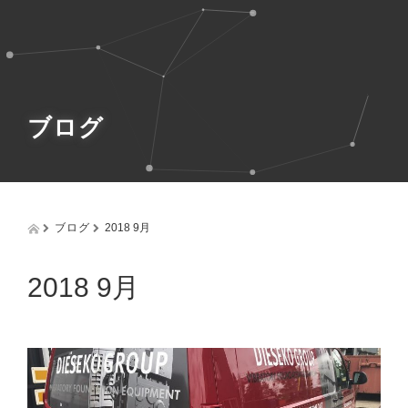
g
g
l
e
n
a
v
ブログ
i
g
a
t
i
o
ブログ
2018 9月
n
2018 9月