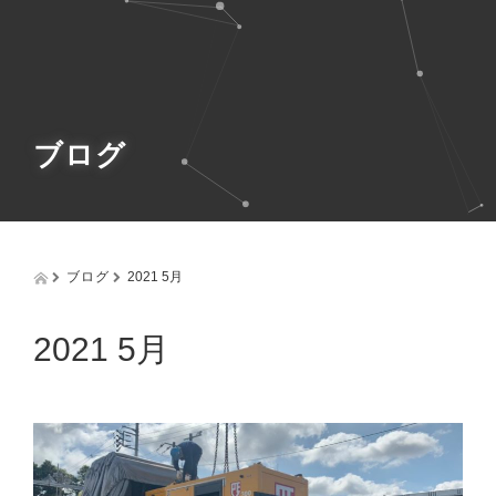
g
g
l
e
n
a
v
ブログ
i
g
a
t
i
o
ブログ
2021 5月
n
2021 5月