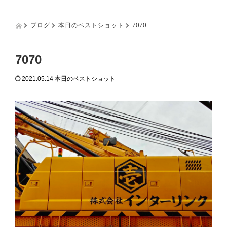
g
g
l
ブログ
本日のベストショット
7070
e
n
a
7070
v
i
2021.05.14
本日のベストショット
g
a
t
i
o
n