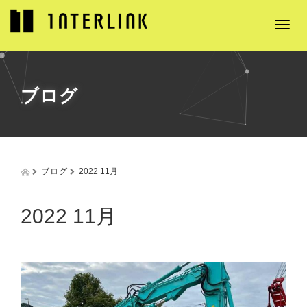
T
o
g
g
l
ブログ
e
n
a
v
i
g
ブログ
2022 11月
a
t
i
2022 11月
o
n