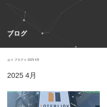
g
g
l
e
n
a
v
ブログ
i
g
a
t
i
o
ブログ
2025 4月
n
2025 4月