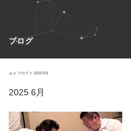
g
g
l
e
n
a
v
ブログ
i
g
a
t
i
o
ブログ
2025 6月
n
2025 6月