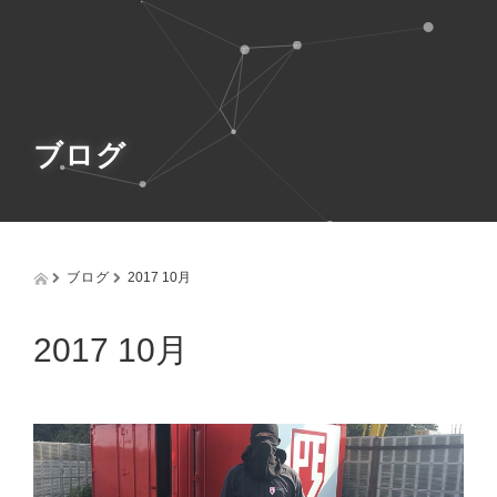
g
g
l
e
n
a
v
ブログ
i
g
a
t
i
o
ブログ
2017 10月
n
2017 10月