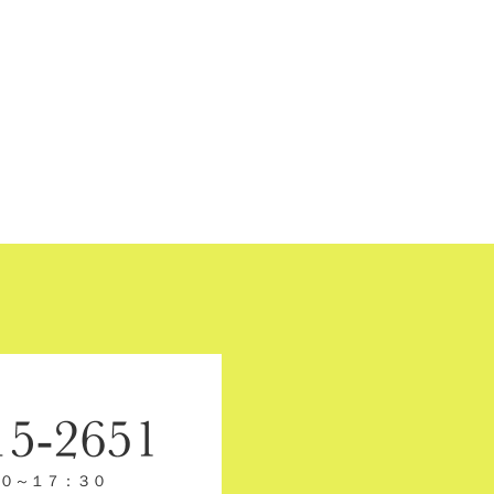
０～１７：３０