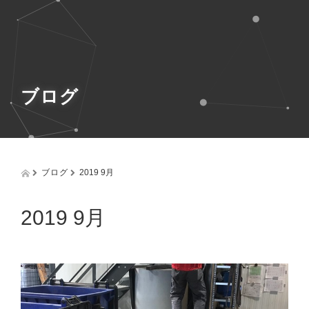
g
g
l
e
n
a
v
ブログ
i
g
a
t
i
o
ブログ
2019 9月
n
2019 9月