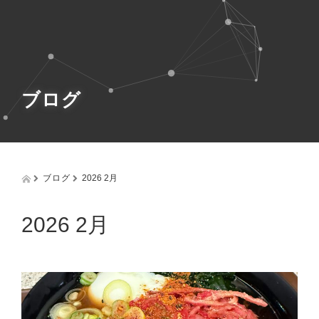
g
g
l
e
n
a
v
ブログ
i
g
a
t
i
o
ブログ
2026 2月
n
2026 2月