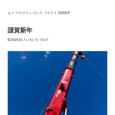
g
g
l
ブログ
いろいろ ブログ
謹賀新年
e
n
a
謹賀新年
v
i
2019.01.7
いろいろ ブログ
g
a
t
i
o
n