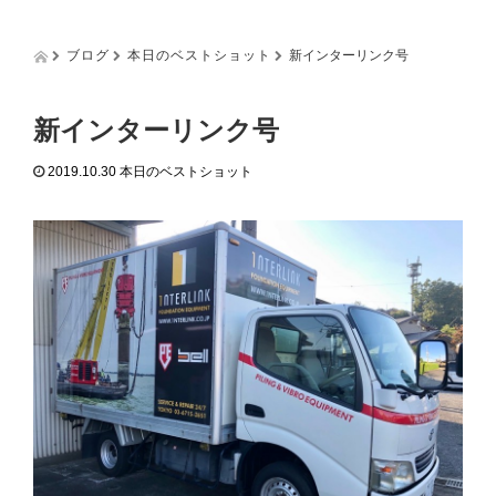
g
g
l
ブログ
本日のベストショット
新インターリンク号
e
n
a
新インターリンク号
v
i
2019.10.30
本日のベストショット
g
a
t
i
o
n