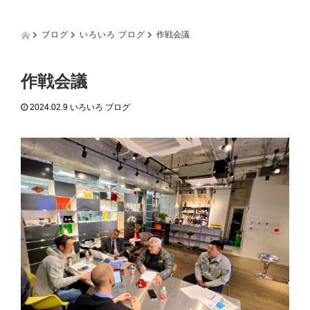
g
g
l
ブログ
いろいろ ブログ
作戦会議
e
n
a
作戦会議
v
i
2024.02.9
いろいろ ブログ
g
a
t
i
o
n