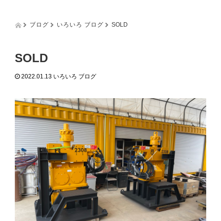
g
g
l
ブログ
いろいろ ブログ
SOLD
e
n
a
SOLD
v
i
2022.01.13
いろいろ ブログ
g
a
t
i
o
n