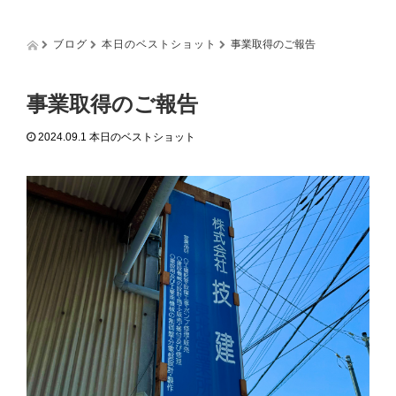
g
g
l
ブログ
本日のベストショット
事業取得のご報告
e
n
a
事業取得のご報告
v
i
2024.09.1
本日のベストショット
g
a
t
i
o
n