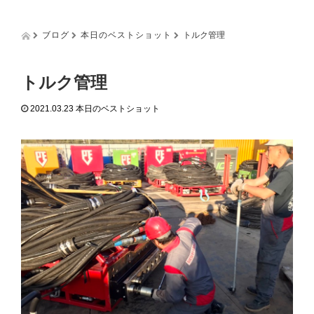
g
g
l
ブログ
本日のベストショット
トルク管理
e
n
a
トルク管理
v
i
2021.03.23
本日のベストショット
g
a
t
i
o
n