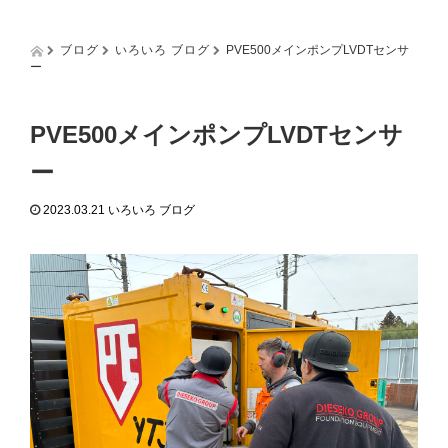
g
g
l
ブログ
いろいろ ブログ
PVE500メインポンプLVDTセンサ
e
ー
n
a
v
PVE500メインポンプLVDTセンサ
i
g
ー
a
t
2023.03.21
いろいろ ブログ
i
o
n