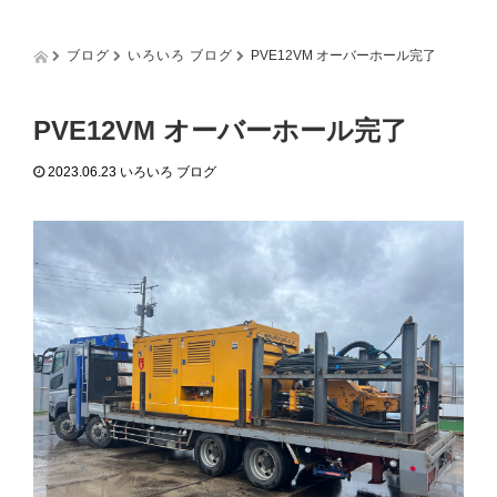
g
g
l
ブログ
いろいろ ブログ
PVE12VM オーバーホール完了
e
n
a
PVE12VM オーバーホール完了
v
i
2023.06.23
いろいろ ブログ
g
a
t
i
o
n