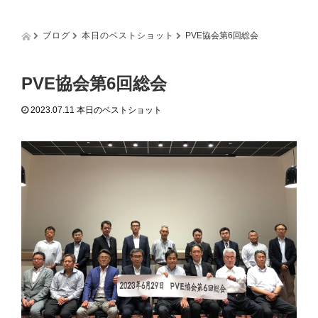
g
g
l
ブログ
本日のベストショット
PVE協会第6回総会
e
n
a
PVE協会第6回総会
v
i
2023.07.11
本日のベストショット
g
a
t
i
o
n