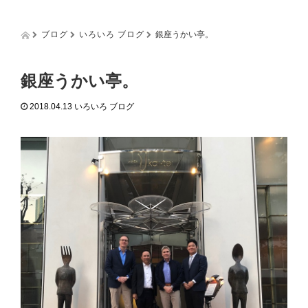
g
g
l
ブログ
いろいろ ブログ
銀座うかい亭。
e
n
a
銀座うかい亭。
v
i
2018.04.13
いろいろ ブログ
g
a
t
i
o
n