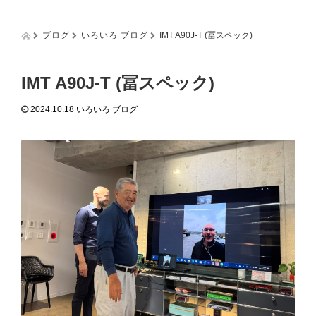
g
g
l
ブログ
いろいろ ブログ
IMT A90J-T (冨スペック)
e
n
a
IMT A90J-T (冨スペック)
v
i
2024.10.18
いろいろ ブログ
g
a
t
i
o
n