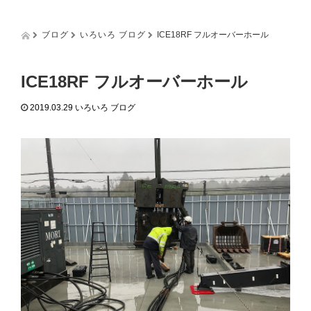
g
g
l
ブログ
いろいろ ブログ
ICE18RF フルオーバーホール
e
n
a
ICE18RF フルオーバーホール
v
i
2019.03.29
いろいろ ブログ
g
a
t
i
o
n