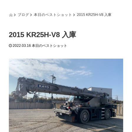
g
g
l
ブログ
本日のベストショット
2015 KR25H-V8 入庫
e
n
a
2015 KR25H-V8 入庫
v
i
2022.03.16
本日のベストショット
g
a
t
i
o
n