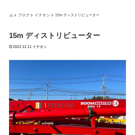
g
g
l
ブログ
イチオシ
15m ディストリビューター
e
n
a
15m ディストリビューター
v
i
2022.12.11
イチオシ
g
a
t
i
o
n