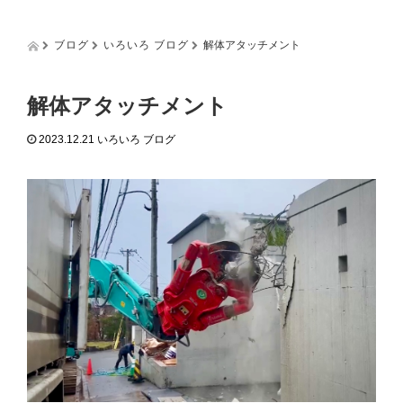
g
g
l
ブログ
いろいろ ブログ
解体アタッチメント
e
n
a
解体アタッチメント
v
i
2023.12.21
いろいろ ブログ
g
a
t
i
o
n