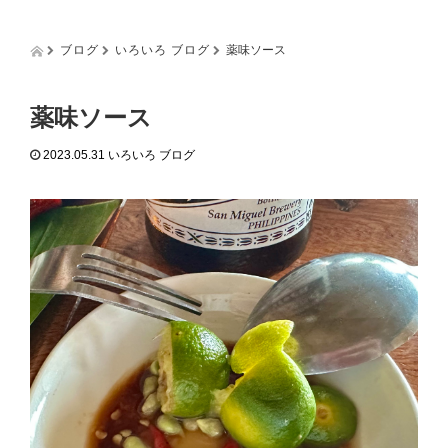
g
g
l
ブログ
いろいろ ブログ
薬味ソース
e
n
a
薬味ソース
v
i
2023.05.31
いろいろ ブログ
g
a
t
i
o
n