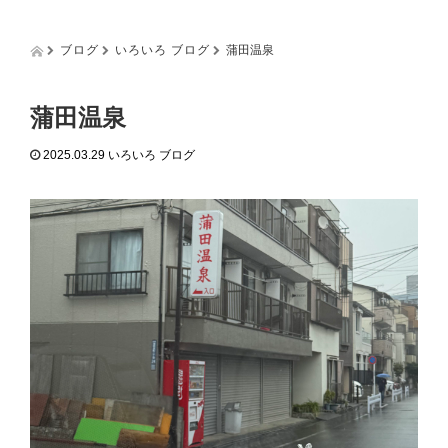
g
g
l
ブログ
いろいろ ブログ
蒲田温泉
e
n
a
蒲田温泉
v
i
2025.03.29
いろいろ ブログ
g
a
t
i
o
n