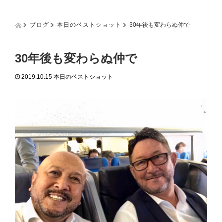
g
g
l
ブログ
本日のベストショット
30年後も変わらぬ仲で
e
n
a
30年後も変わらぬ仲で
v
i
2019.10.15
本日のベストショット
g
a
t
i
o
n