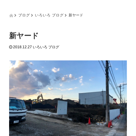
g
g
l
ブログ
いろいろ ブログ
新ヤード
e
n
a
新ヤード
v
i
2018.12.27
いろいろ ブログ
g
a
t
i
o
n