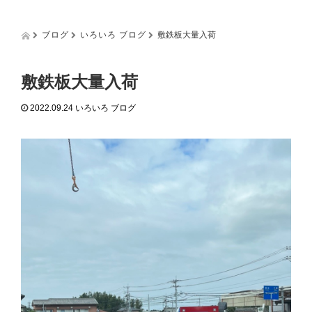
g
g
l
ブログ
いろいろ ブログ
敷鉄板大量入荷
e
n
a
敷鉄板大量入荷
v
i
2022.09.24
いろいろ ブログ
g
a
t
i
o
n