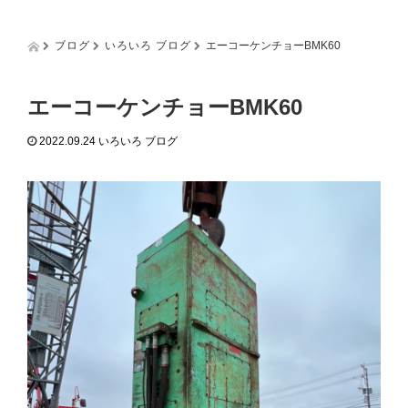
g
g
l
ブログ
いろいろ ブログ
エーコーケンチョーBMK60
e
n
a
エーコーケンチョーBMK60
v
i
2022.09.24
いろいろ ブログ
g
a
t
i
o
n