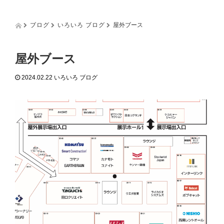
g
g
l
ブログ
いろいろ ブログ
屋外ブース
e
n
a
屋外ブース
v
i
2024.02.22
いろいろ ブログ
g
a
t
i
o
n