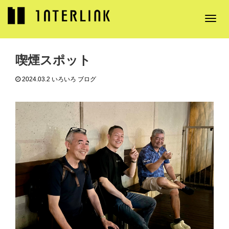
T
ブログ
いろいろ ブログ
喫煙スポット
o
g
g
喫煙スポット
l
e
2024.03.2
いろいろ ブログ
n
a
v
i
g
a
t
i
o
n