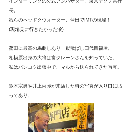
インターリンクの公式アンバサダー、東京テクノ冨社
長。
我らのヘッドクウォーター、蒲田でIMTの現場！
(現場見に行きたかった涙)
蒲田に最高の馬刺しあり！蹴飛ばし四代目福屋。
相模原出身の大将は富クレーンさんを知っていた。
私はバンコク出張中で、マルから送られてきた写真。
鈴木宗男や井上尚弥が来店した時の写真が入り口に貼
ってあり、