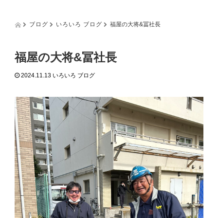
g
g
l
ブログ
いろいろ ブログ
福屋の大将&冨社長
e
n
a
福屋の大将&冨社長
v
i
2024.11.13
いろいろ ブログ
g
a
t
i
o
n