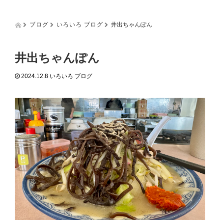
g
g
l
ブログ
いろいろ ブログ
井出ちゃんぽん
e
n
a
井出ちゃんぽん
v
i
2024.12.8
いろいろ ブログ
g
a
t
i
o
n