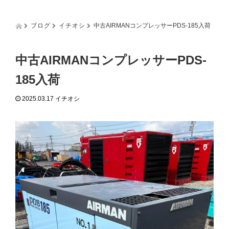
g
g
l
ブログ
イチオシ
中古AIRMANコンプレッサーPDS-185入荷
e
n
a
中古AIRMANコンプレッサーPDS-
v
i
185入荷
g
a
2025.03.17
イチオシ
t
i
o
n