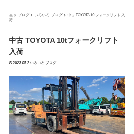
g
g
l
ブログ
いろいろ ブログ
中古 TOYOTA 10tフォークリフト 入
e
荷
n
a
v
中古 TOYOTA 10tフォークリフト
i
g
入荷
a
t
2023.05.2
いろいろ ブログ
i
o
n