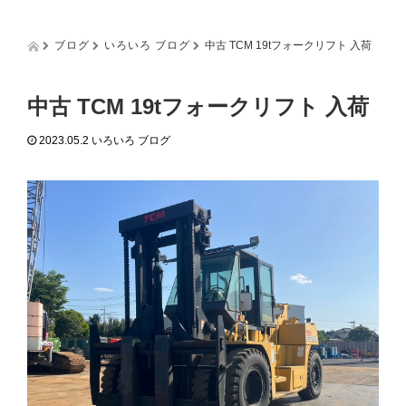
g
g
l
ブログ
いろいろ ブログ
中古 TCM 19tフォークリフト 入荷
e
n
a
中古 TCM 19tフォークリフト 入荷
v
i
2023.05.2
いろいろ ブログ
g
a
t
i
o
n