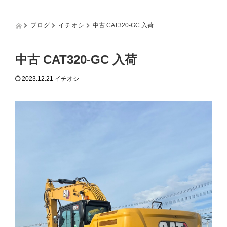
g
g
l
ブログ
イチオシ
中古 CAT320-GC 入荷
e
n
a
中古 CAT320-GC 入荷
v
i
2023.12.21
イチオシ
g
a
t
i
o
n