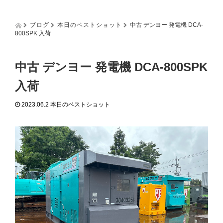
g
g
l
ブログ
本日のベストショット
中古 デンヨー 発電機 DCA-
e
800SPK 入荷
n
a
v
中古 デンヨー 発電機 DCA-800SPK
i
g
入荷
a
t
2023.06.2
本日のベストショット
i
o
n