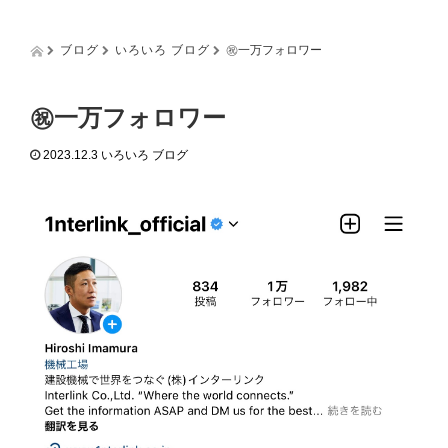
g
g
l
ブログ
いろいろ ブログ
㊗︎一万フォロワー
e
n
a
㊗︎一万フォロワー
v
i
2023.12.3
いろいろ ブログ
g
a
t
i
o
n