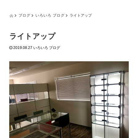
g
g
l
ブログ
いろいろ ブログ
ライトアップ
e
n
a
ライトアップ
v
i
2019.08.27
いろいろ ブログ
g
a
t
i
o
n