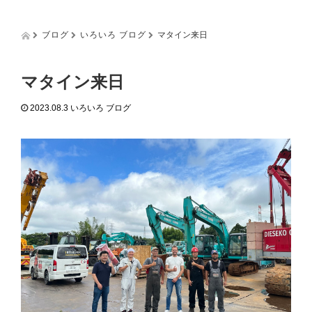
g
g
l
ブログ
いろいろ ブログ
マタイン来日
e
n
a
マタイン来日
v
i
2023.08.3
いろいろ ブログ
g
a
t
i
o
n